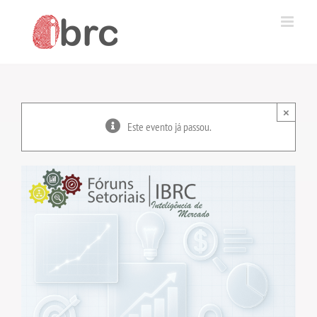
Ir
para
o
conteúdo
×
Este evento já passou.