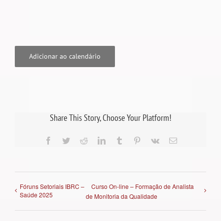
Adicionar ao calendário
Share This Story, Choose Your Platform!
Facebook
Twitter
Reddit
LinkedIn
Tumblr
Pinterest
Vk
E-
mail
Fóruns Setoriais IBRC –
Curso On-line – Formação de Analista
Saúde 2025
de Monitoria da Qualidade