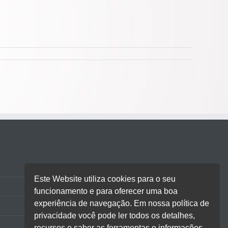
Ranking Nacional de Atendimento
Este Website utiliza cookies para o seu
Clientes
funcionamento e para oferecer uma boa
experiência de navegação. Em nossa política de
Contato
privacidade você pode ler todos os detalhes,
recursos e saber as ferramentas e informações