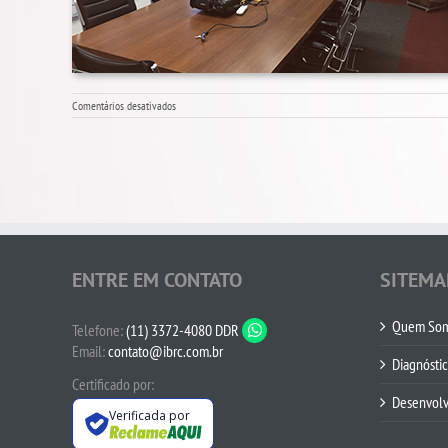
em
Comentários desativados
2004
ENTRE EM CONTATO
SITEMA
Quem So
Telefone:
(11) 3372-4080 DDR
Email:
contato@ibrc.com.br
Diagnósti
Certificado por:
Desenvol
Verificada por