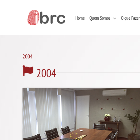
Ir
para
o
conteúdo
Home
Quem Somos
O que Faze
2004
2004