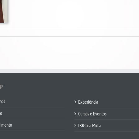
P
mos
Experiência
co
Cursos e Eventos
vimento
IBRC na Mídia