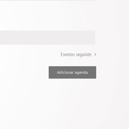
visual
Evento
Eventos
seguinte
Adicionar agenda