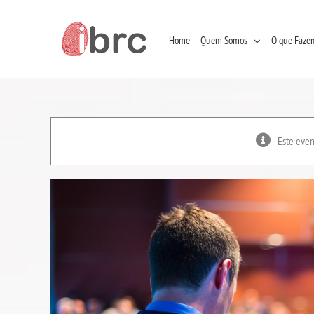
Ir
para
o
conteúdo
Home
Quem Somos
O que Faze
Este even