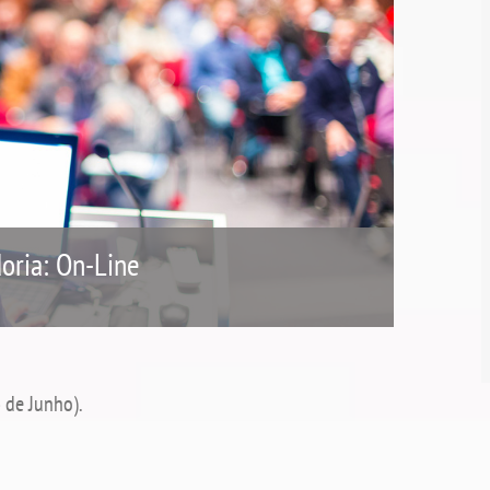
oria: On-Line
 de Junho).