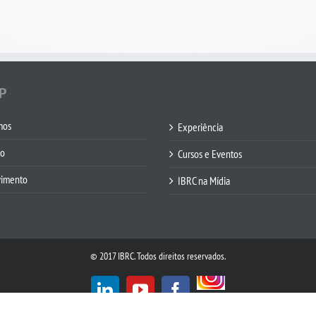
P
mos
Experiência
co
Cursos e Eventos
vimento
IBRC na Mídia
© 2017 IBRC. Todos direitos reservados.
Custom
LinkedIn
YouTube
Facebook