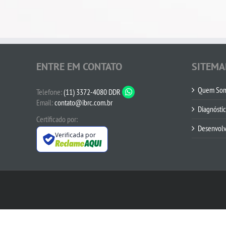
ENTRE EM CONTATO
SITEMA
Quem So
Telefone:
(11) 3372-4080 DDR
Email:
contato@ibrc.com.br
Diagnósti
Certificado por:
Desenvol
Verificada por